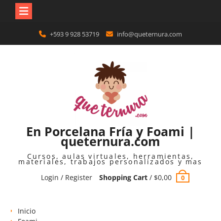
Skip
+593 9 928 53719
info@queternura.com
to
content
En Porcelana Fría y Foami |
queternura.com
Cursos, aulas virtuales, herramientas,
materiales, trabajos personalizados y mas
Login / Register
Shopping Cart
/
$
0,00
0
Inicio